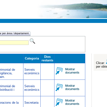
r per àrea / departament
Dies
Categoria
restants
Clicar:
per obte
rimonial de
Serveis
igilància,
econòmics
ram.
rimonial de
Serveis
istribució i
econòmics
oracions de la
Secretaria