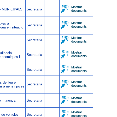
 MUNICIPALS
Secretaria
bles a
Secretaria
igua en situació
Secretaria
udicació
Secretaria
econòmiques i
Secretaria
s de lleure i
Secretaria
er a nens i joves
l i tinença
Secretaria
 de vehicles
Secretaria